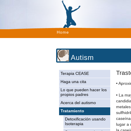
Home
Autism
Trast
Terapia CEASE
Haga una cita
• Aprox
Lo que pueden hacer los
propios padres
• La may
candidia
Acerca del autismo
metales 
Tratamiento
sulfhidr
caseína
Detoxificación usando
Isoterapia
lugar a
la caseí