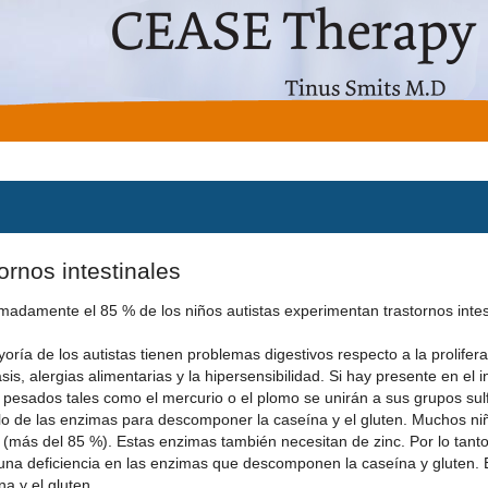
ornos intestinales
imadamente el 85 % de los niños autistas experimentan trastornos intest
oría de los autistas tienen problemas digestivos respecto a la prolife
sis, alergias alimentarias y la hipersensibilidad. Si hay presente en el i
pesados ​​tales como el mercurio o el plomo se unirán a sus grupos sulf
ilo de las enzimas para descomponer la caseína y el gluten. Muchos niñ
 (más del 85 %). Estas enzimas también necesitan de zinc. Por lo tanto
 una deficiencia en las enzimas que descomponen la caseína y gluten. 
na y el gluten.