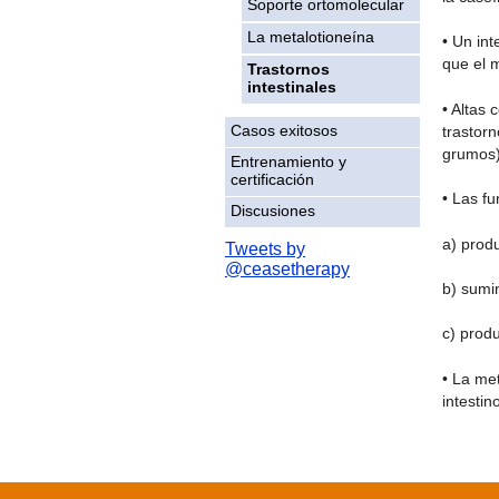
Soporte ortomolecular
La metalotioneína
• Un in
que el m
Trastornos
intestinales
• Altas
Casos exitosos
trastor
grumos)
Entrenamiento y
certificación
• Las f
Discusiones
a) produ
Tweets by
@ceasetherapy
b) sumin
c) produ
• La me
intestin