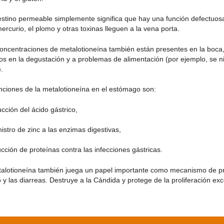
testino permeable simplemente significa que hay una función defectuosa
ercurio, el plomo y otras toxinas lleguen a la vena porta.
 concentraciones de metalotioneína también están presentes en la boca,
nos en la degustación y a problemas de alimentación (por ejemplo, se n
.
unciones de la metalotioneína en el estómago son:
cción del ácido gástrico,
istro de zinc a las enzimas digestivas,
cción de proteínas contra las infecciones gástricas.
talotioneína también juega un papel importante como mecanismo de pro
o y las diarreas. Destruye a la Cándida y protege de la proliferación e